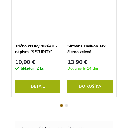
k -
Tričko krátky rukáv s 2
Šiltovka Helikon Tex
Tele
nápismi 'SECURITY'
čierno zelená
čier
ČIERNE
10,90 €
13,90 €
17
Skladom
2 ks
Dodanie 5-14 dní
S
DETAIL
DO KOŠÍKA