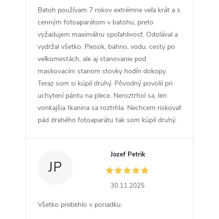
Batoh používam 7 rokov extrémne veľa krát a s
cenným fotoaparátom v batohu, preto
vyžadujem maximálnu spoľahlivosť. Odolával a
vydržal všetko. Piesok, bahno, vodu, cesty po
veľkomestách, ale aj stanovanie pod
maskovacím stanom stovky hodín dokopy.
Teraz som si kúpil druhý. Pôvodný povolil pri
uchytení pántu na plece. Neroztrhol sa, len
vonkajšia tkanina sa roztrhla. Nechcem riskovať
pád drahého fotoaparátu tak som kúpil druhý.
Jozef Petrik
JP
30.11.2025
Všetko prebehlo v poriadku.