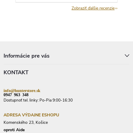
Zobraziť ďalšie recenzie
Z
á
p
Informácie pre vás
ä
t
KONTAKT
i
e
info@hunterstore.sk
0947 963 348
Dostupnoť tel. linky: Po-Pia 9:00-16:30
ADRESA VÝDAJNE ESHOPU
Komenského 23, Košice
oproti Aide