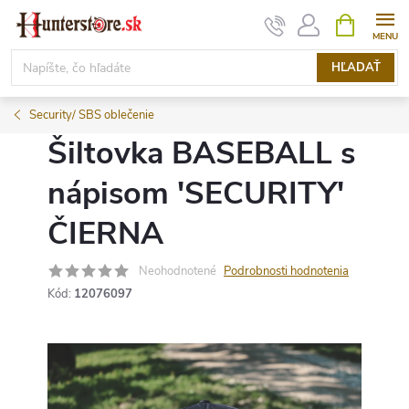
Prejsť
NÁKUPN
KOŠÍK
na
obsah
HĽADAŤ
Security/ SBS oblečenie
Šiltovka BASEBALL s
nápisom 'SECURITY'
ČIERNA
Neohodnotené
Podrobnosti hodnotenia
Kód:
12076097