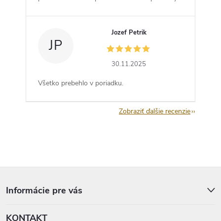
Jozef Petrik
JP
30.11.2025
Všetko prebehlo v poriadku.
Zobraziť ďalšie recenzie
Z
á
p
Informácie pre vás
ä
t
KONTAKT
i