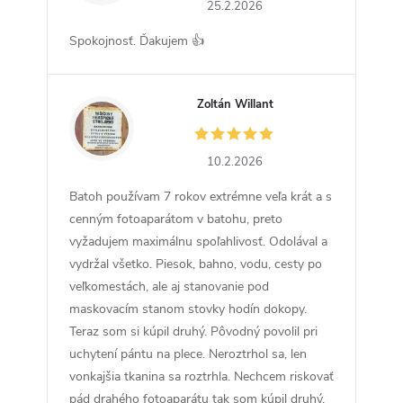
25.2.2026
Spokojnosť. Ďakujem 👍
Zoltán Willant
ZW
10.2.2026
Batoh používam 7 rokov extrémne veľa krát a s
cenným fotoaparátom v batohu, preto
vyžadujem maximálnu spoľahlivosť. Odolával a
vydržal všetko. Piesok, bahno, vodu, cesty po
veľkomestách, ale aj stanovanie pod
maskovacím stanom stovky hodín dokopy.
Teraz som si kúpil druhý. Pôvodný povolil pri
uchytení pántu na plece. Neroztrhol sa, len
vonkajšia tkanina sa roztrhla. Nechcem riskovať
pád drahého fotoaparátu tak som kúpil druhý.