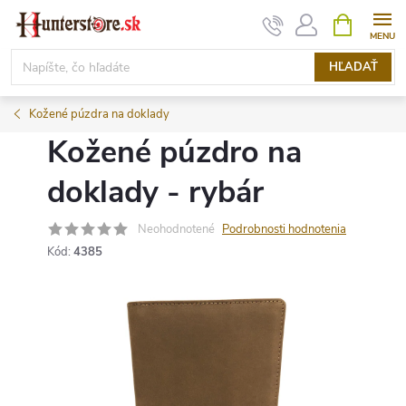
Prejsť
NÁKUPN
KOŠÍK
na
obsah
HĽADAŤ
Kožené púzdra na doklady
Kožené púzdro na
doklady - rybár
Neohodnotené
Podrobnosti hodnotenia
Kód:
4385