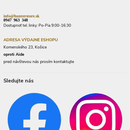
e
info@hunterstore.sk
0947 963 348
Dostupnoť tel. linky: Po-Pia 9:00-16:30
ADRESA VÝDAJNE ESHOPU
Komenského 23, Košice
oproti Aide
pred návštevou nás prosím kontaktujte
Sledujte nás