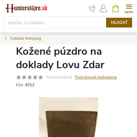
Prejsť
NÁKUPN
KOŠÍK
na
obsah
HĽADAŤ
Outdoor Kemping
Kožené púzdro na
doklady Lovu Zdar
Neohodnotené
Podrobnosti hodnotenia
Kód:
4912