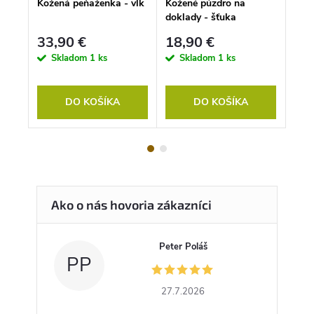
Kožená peňaženka - vlk
Kožené púzdro na
Kože
ava
doklady - šťuka
dokl
33,90 €
18,90 €
18
Skladom
1 ks
Skladom
1 ks
S
DO KOŠÍKA
DO KOŠÍKA
Peter Poláš
PP
27.7.2026