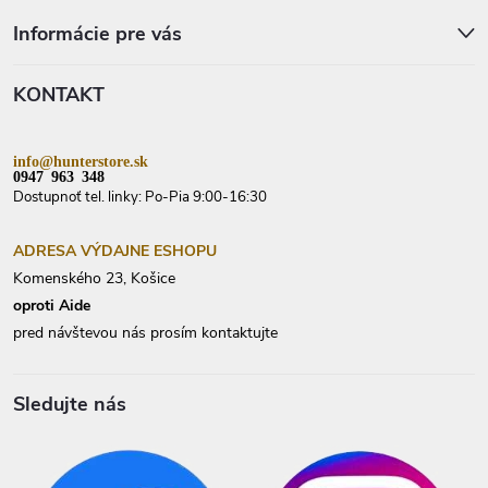
á
p
Informácie pre vás
ä
t
KONTAKT
i
e
info@hunterstore.sk
0947 963 348
Dostupnoť tel. linky: Po-Pia 9:00-16:30
ADRESA VÝDAJNE ESHOPU
Komenského 23, Košice
oproti Aide
pred návštevou nás prosím kontaktujte
Sledujte nás