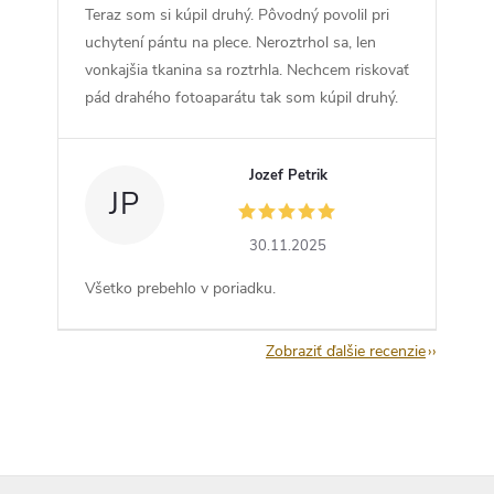
Teraz som si kúpil druhý. Pôvodný povolil pri
uchytení pántu na plece. Neroztrhol sa, len
vonkajšia tkanina sa roztrhla. Nechcem riskovať
pád drahého fotoaparátu tak som kúpil druhý.
Jozef Petrik
JP
30.11.2025
Všetko prebehlo v poriadku.
Zobraziť ďalšie recenzie
Z