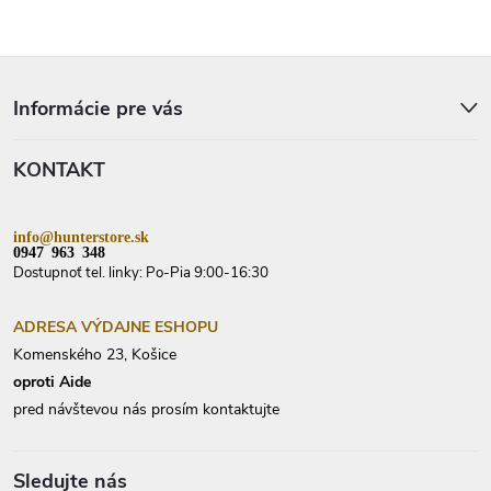
Z
á
p
Informácie pre vás
ä
t
KONTAKT
i
e
info@hunterstore.sk
0947 963 348
Dostupnoť tel. linky: Po-Pia 9:00-16:30
ADRESA VÝDAJNE ESHOPU
Komenského 23, Košice
oproti Aide
pred návštevou nás prosím kontaktujte
Sledujte nás