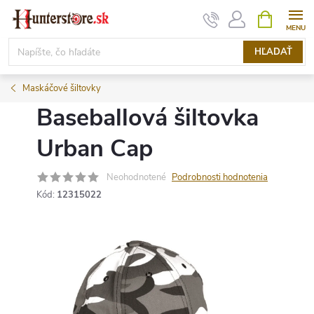
Prejsť
NÁKUPN
KOŠÍK
na
obsah
HĽADAŤ
Maskáčové šiltovky
Baseballová šiltovka
Urban Cap
Neohodnotené
Podrobnosti hodnotenia
Kód:
12315022