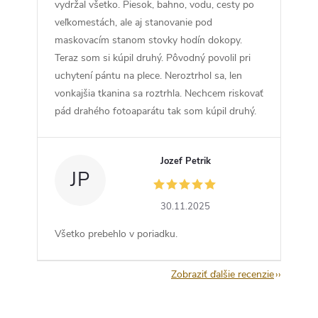
vydržal všetko. Piesok, bahno, vodu, cesty po
veľkomestách, ale aj stanovanie pod
maskovacím stanom stovky hodín dokopy.
Teraz som si kúpil druhý. Pôvodný povolil pri
uchytení pántu na plece. Neroztrhol sa, len
vonkajšia tkanina sa roztrhla. Nechcem riskovať
pád drahého fotoaparátu tak som kúpil druhý.
Jozef Petrik
JP
30.11.2025
Všetko prebehlo v poriadku.
Zobraziť ďalšie recenzie