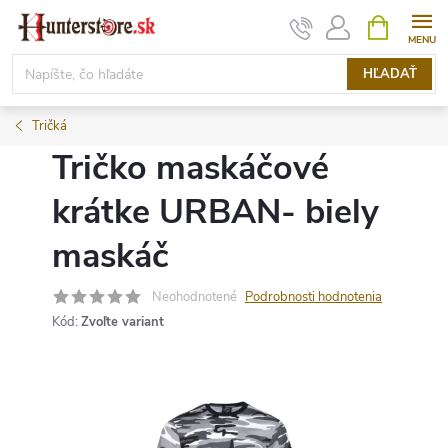
Prejsť
NÁKUPN
KOŠÍK
na
obsah
HĽADAŤ
Tričká
Tričko maskáčové
krátke URBAN- biely
maskáč
Neohodnotené
Podrobnosti hodnotenia
Kód:
Zvoľte variant