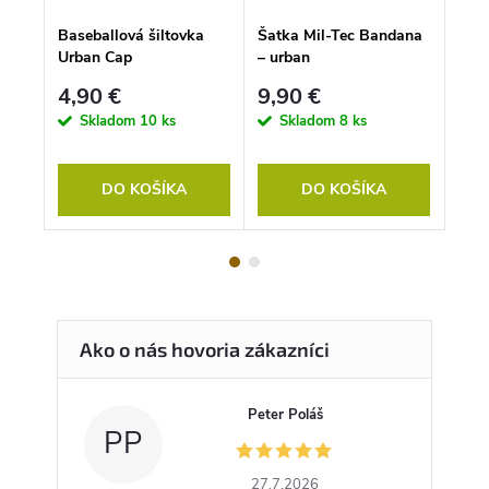
e
Baseballová šiltovka
Šatka Mil-Tec Bandana
Mas
Urban Cap
– urban
Mil-
4,90 €
9,90 €
26
Skladom
10 ks
Skladom
8 ks
S
DO KOŠÍKA
DO KOŠÍKA
Peter Poláš
PP
27.7.2026