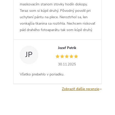
maskovacím stanom stovky hodín dokopy.
Teraz som si kúpil druhý. Pôvodný povolil pri
uchytení pántu na plece. Neroztrhol sa, len
vonkajšia tkanina sa roztrhla. Nechcem riskovať
pád drahého fotoaparátu tak som kúpil druhý.
Jozef Petrik
JP
30.11.2025
Všetko prebehlo v poriadku.
Zobraziť ďalšie recenzie