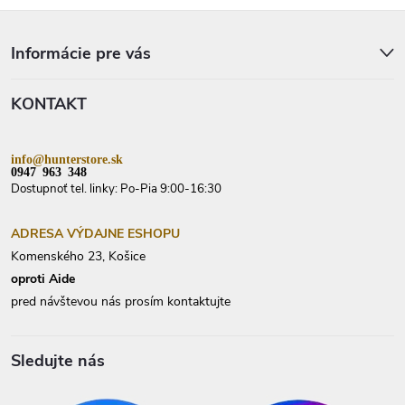
Z
á
p
Informácie pre vás
ä
t
KONTAKT
i
e
info@hunterstore.sk
0947 963 348
Dostupnoť tel. linky: Po-Pia 9:00-16:30
ADRESA VÝDAJNE ESHOPU
Komenského 23, Košice
oproti Aide
pred návštevou nás prosím kontaktujte
Sledujte nás