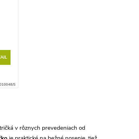
AIL
010048/S
tričká v rôznych prevedeniach od
čko
je praktické na bežné nosenie, tiež