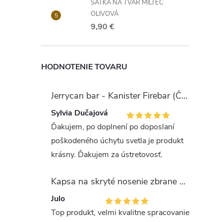
ŠATKA NA TVÁR MILTEC
OLIVOVÁ
9,90 €
HODNOTENIE TOVARU
Jerrycan bar - Kanister Firebar (Červený)
Sylvia Dučajová
Ďakujem, po doplnení po doposlaní
poškodeného úchytu svetla je produkt
krásny. Ďakujem za ústretovosť.
Kapsa na skryté nosenie zbrane OLIVA (veľkosť Glock 17/19)
Julo
Top produkt, velmi kvalitne spracovanie