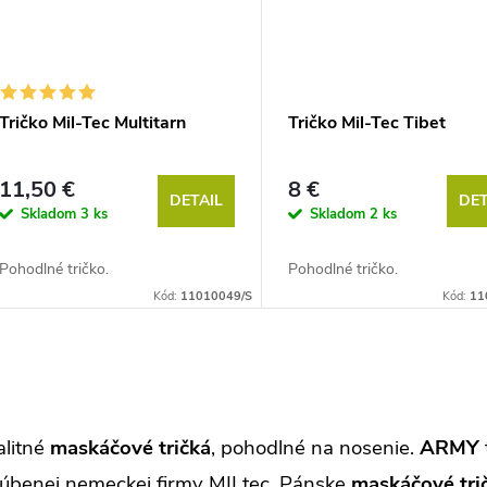
Tričko Mil-Tec Multitarn
Tričko Mil-Tec Tibet
11,50 €
8 €
DETAIL
DET
Skladom
3 ks
Skladom
2 ks
Pohodlné tričko.
Pohodlné tričko.
Kód:
11010049/S
Kód:
11
litné
maskáčové tričká
, pohodlné na nosenie.
ARMY
ľúbenej nemeckej firmy MILtec. Pánske
maskáčové tri