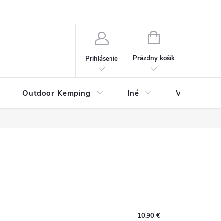
va
Partneri
Cookies
GDPR
Veľkostná tabuľka
Moja 
NÁKUPNÝ
KOŠÍK
Prázdny košík
Prihlásenie
Outdoor Kemping
Iné
Veľkostná t
10,90 €