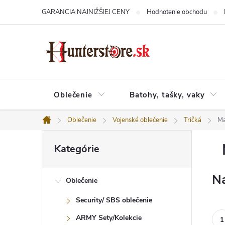
Prejsť
GARANCIA NAJNIŽŠIEJ CENY
Hodnotenie obchodu
na
obsah
Oblečenie
Batohy, tašky, vaky
Oblečenie
Vojenské oblečenie
Tričká
Ma
Domov
B
Preskočiť
o
Kategórie
kategórie
č
n
ý
Na
Oblečenie
p
a
Security/ SBS oblečenie
n
e
ARMY Sety/Kolekcie
l