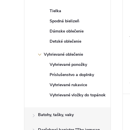
t
o
o
d
Tielka
v
u
k
Spodná bielizeň
t
Dámske oblečenie
o
v
Detské oblečenie
Vyhrievané oblečenie
Vyhrievané ponožky
Príslušenstvo a doplnky
Vyhrievané rukavice
Vyhrievané vložky do topánok
Batohy, tašky, vaky
Darčekový kanister "The jerrycan