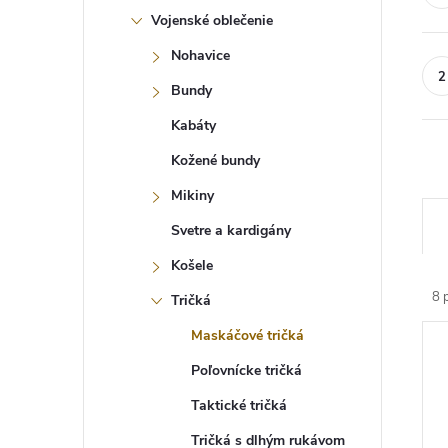
Vojenské oblečenie
Nohavice
Bundy
Kabáty
Kožené bundy
Mikiny
R
a
Svetre a kardigány
d
e
Košele
n
8
p
Tričká
i
e
V
Maskáčové tričká
p
ý
r
p
Poľovnícke tričká
o
i
d
s
Taktické tričká
u
p
k
Tričká s dlhým rukávom
r