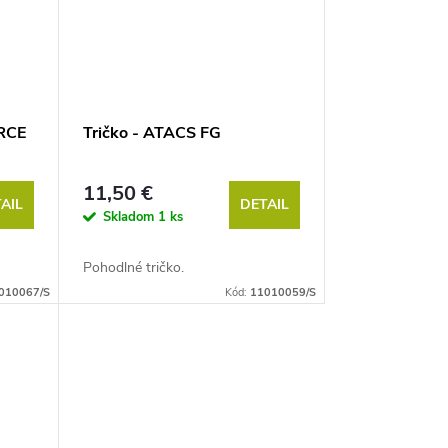
RCE
Tričko - ATACS FG
11,50 €
AIL
DETAIL
Skladom
1 ks
Pohodlné tričko.
010067/S
Kód:
11010059/S