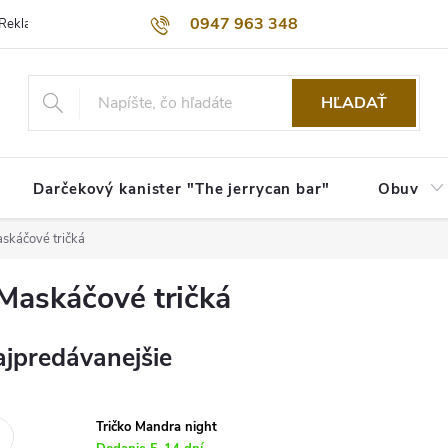
0947 963 348
Reklamačný poriadok
Obchodné podmienky
Kontakty
Dopra
HĽADAŤ
Darčekový kanister "The jerrycan bar"
Obuv
skáčové tričká
Maskáčové tričká
jpredávanejšie
Tričko Mandra night