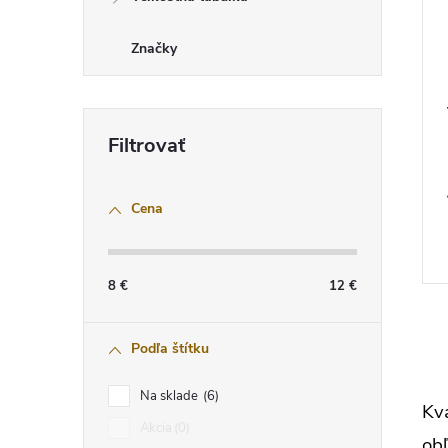
Značky
Cena
8
€
12
€
O
Podľa štítku
v
l
Na sklade
6
á
Kva
d
Akcia
0
a
ob