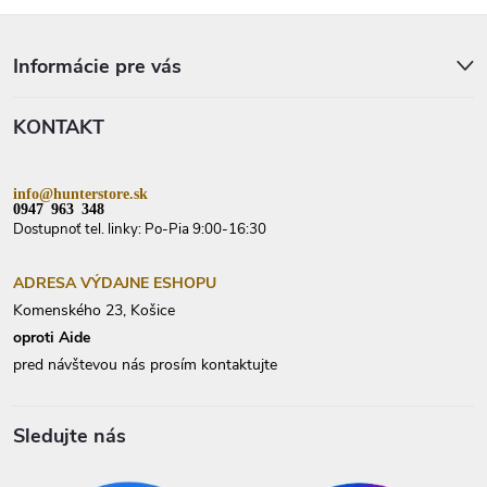
Z
á
p
Informácie pre vás
ä
t
KONTAKT
i
e
info@hunterstore.sk
0947 963 348
Dostupnoť tel. linky: Po-Pia 9:00-16:30
ADRESA VÝDAJNE ESHOPU
Komenského 23, Košice
oproti Aide
pred návštevou nás prosím kontaktujte
Sledujte nás