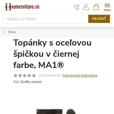
Prejsť
NÁKUPN
KOŠÍK
na
obsah
HĽADAŤ
Obuv
Topánky s oceľovou
špičkou v čiernej
farbe, MA1®
Neohodnotené
Podrobnosti hodnotenia
Kód:
Zvoľte variant