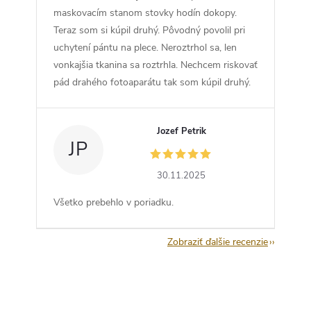
maskovacím stanom stovky hodín dokopy.
Teraz som si kúpil druhý. Pôvodný povolil pri
uchytení pántu na plece. Neroztrhol sa, len
vonkajšia tkanina sa roztrhla. Nechcem riskovať
pád drahého fotoaparátu tak som kúpil druhý.
Jozef Petrik
JP
30.11.2025
Všetko prebehlo v poriadku.
Zobraziť ďalšie recenzie