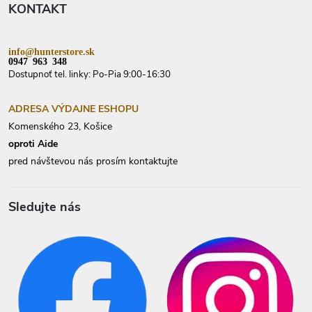
KONTAKT
i
e
info@hunterstore.sk
0947 963 348
Dostupnoť tel. linky: Po-Pia 9:00-16:30
ADRESA VÝDAJNE ESHOPU
Komenského 23, Košice
oproti Aide
pred návštevou nás prosím kontaktujte
Sledujte nás