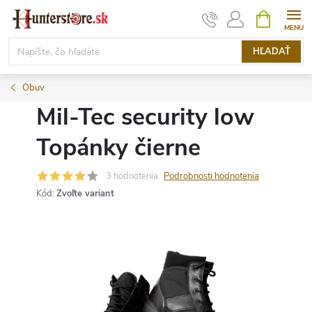
Prejsť
NÁKUPN
KOŠÍK
na
obsah
HĽADAŤ
Obuv
Mil-Tec security low
Topánky čierne
3 hodnotenia
Podrobnosti hodnotenia
Kód:
Zvoľte variant