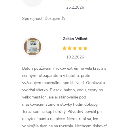
25.2.2026
Spokojnosť. Ďakujem 👍
Zoltán Willant
ZW
10.2.2026
Batoh používam 7 rokov extrémne veľa krát a s
cenným fotoaparátom v batohu, preto
vyžadujem maximálnu spoľahlivosť. Odolával a
vydržal všetko. Piesok, bahno, vodu, cesty po
veľkomestách, ale aj stanovanie pod
maskovacím stanom stovky hodín dokopy.
Teraz som si kúpil druhý. Pôvodný povolil pri
uchytení pántu na plece. Neroztrhol sa, len
vonkajšia tkanina sa roztrhla. Nechcem riskovať