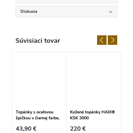
Diskusia
Súvisiaci tovar
vný
Topánky s oceľovou
Kožené topánky HAIX®
Turi
špičkou v čiernej farbe,
KSK 3000
mač
MA1®
43,90 €
220 €
8,9