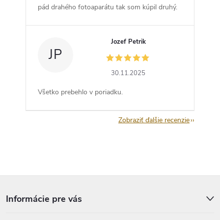
pád drahého fotoaparátu tak som kúpil druhý.
Jozef Petrik
JP
30.11.2025
Všetko prebehlo v poriadku.
Zobraziť ďalšie recenzie
Z
á
p
Informácie pre vás
ä
t