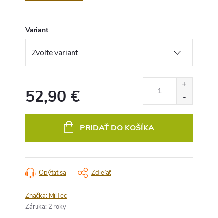
Variant
52,90 €
Jednotková
cena:
PRIDAŤ DO KOŠÍKA
Opýtať sa
Zdieľať
Značka:
MilTec
Záruka
:
2 roky