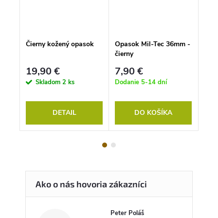
Čierny kožený opasok
Opasok Mil-Tec 36mm -
Opa
čierny
ZEL
19,90 €
7,90 €
9,4
Skladom
2 ks
Dodanie 5-14 dní
S
DETAIL
DO KOŠÍKA
Peter Poláš