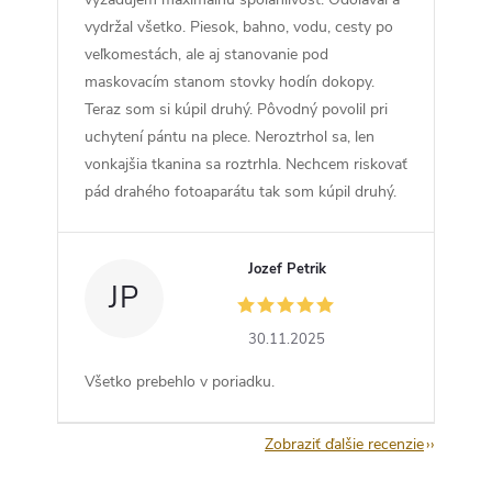
vydržal všetko. Piesok, bahno, vodu, cesty po
veľkomestách, ale aj stanovanie pod
maskovacím stanom stovky hodín dokopy.
Teraz som si kúpil druhý. Pôvodný povolil pri
uchytení pántu na plece. Neroztrhol sa, len
vonkajšia tkanina sa roztrhla. Nechcem riskovať
pád drahého fotoaparátu tak som kúpil druhý.
Jozef Petrik
JP
30.11.2025
Všetko prebehlo v poriadku.
Zobraziť ďalšie recenzie