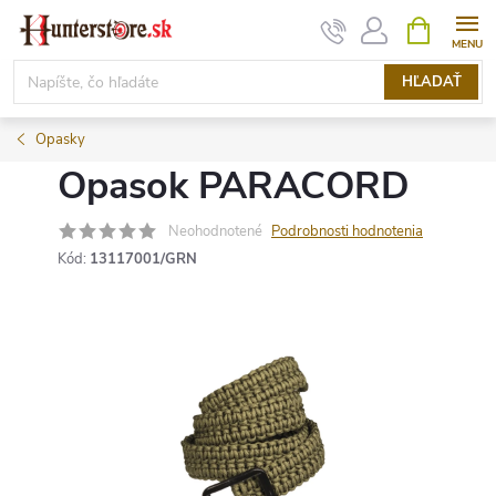
Prejsť
NÁKUPN
KOŠÍK
na
obsah
HĽADAŤ
Opasky
Opasok PARACORD
Neohodnotené
Podrobnosti hodnotenia
Kód:
13117001/GRN