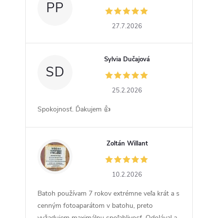
PP
27.7.2026
Sylvia Dučajová
SD
25.2.2026
Spokojnosť. Ďakujem 👍
Zoltán Willant
ZW
10.2.2026
Batoh používam 7 rokov extrémne veľa krát a s
cenným fotoaparátom v batohu, preto
vyžadujem maximálnu spoľahlivosť. Odolával a