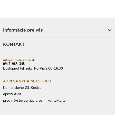
Z
á
p
Informácie pre vás
ä
t
KONTAKT
i
e
info@hunterstore.sk
0947 963 348
Dostupnoť tel. linky: Po-Pia 9:00-16:30
ADRESA VÝDAJNE ESHOPU
Komenského 23, Košice
oproti Aide
pred návštevou nás prosím kontaktujte