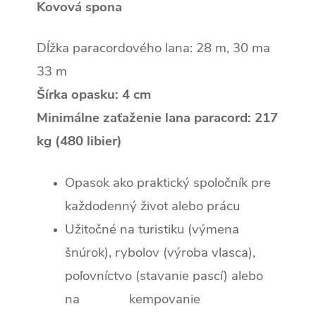
Kovová spona
Dĺžka paracordového lana: 28 m, 30 ma
33 m
Šírka opasku: 4 cm
Minimálne zaťaženie lana paracord: 217
kg (480 libier)
Opasok ako praktický spoločník pre
každodenný život alebo prácu
Užitočné na turistiku (výmena
šnúrok), rybolov (výroba vlasca),
poľovníctvo (stavanie pascí) alebo
na kempovanie