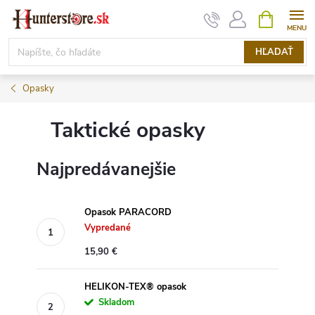
Prejsť
NÁKUPN
KOŠÍK
na
obsah
HĽADAŤ
Opasky
Taktické opasky
Najpredávanejšie
Opasok PARACORD
Vypredané
15,90 €
HELIKON-TEX® opasok
Skladom