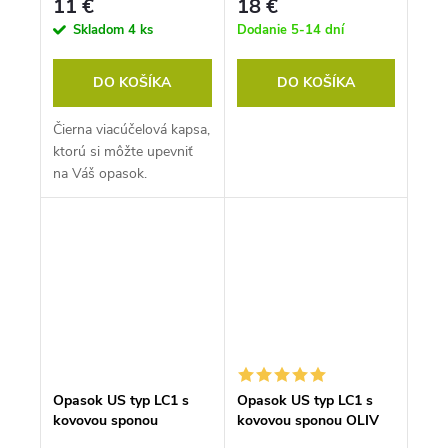
11 €
18 €
Skladom
4 ks
Dodanie 5-14 dní
DO KOŠÍKA
DO KOŠÍKA
Čierna viacúčelová kapsa,
ktorú si môžte upevniť
na Váš opasok.
Opasok US typ LC1 s
Opasok US typ LC1 s
kovovou sponou
kovovou sponou OLIV
ČIERNY