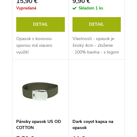
15,90 €
9,90 €
Vypredané
Skladom
1 ks
DETAIL
DETAIL
Opasok s kovovou
Vlastnosti - opasok je
sponou má viacero
široký 4cm - zloženie
využití
: 100% bavlna - s logom
Helikon-Tex® - možnosť
v prípade...
Pánsky opasok US OD
Dark coyot kapsa na
COTTON
opasok