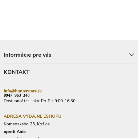
i
s
u
Z
á
p
Informácie pre vás
ä
t
KONTAKT
i
e
info@hunterstore.sk
0947 963 348
Dostupnoť tel. linky: Po-Pia 9:00-16:30
ADRESA VÝDAJNE ESHOPU
Komenského 23, Košice
oproti Aide