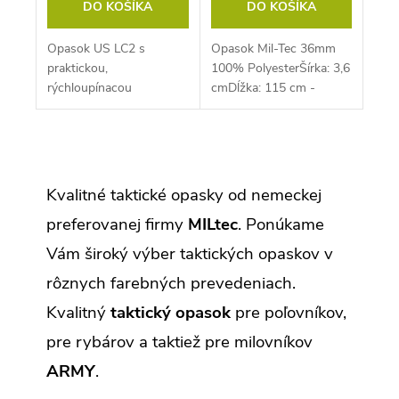
DO KOŠÍKA
DO KOŠÍKA
Opasok US LC2 s
Opasok Mil-Tec 36mm
praktickou,
100% PolyesterŠírka: 3,6
rýchloupínacou
cmDĺžka: 115 cm -
plastovou sponou
Individuálne nastaviteľný
O
v
l
Kvalitné taktické opasky od nemeckej
á
d
preferovanej firmy
MILtec
. Ponúkame
a
c
Vám široký výber taktických opaskov v
i
e
rôznych farebných prevedeniach.
p
r
Kvalitný
taktický opasok
pre poľovníkov,
v
k
pre rybárov a taktiež pre milovníkov
y
v
ARMY
.
ý
p