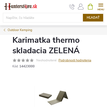
Prejsť
NÁKUPN
KOŠÍK
na
obsah
HĽADAŤ
Outdoor Kemping
Karimatka thermo
skladacia ZELENÁ
Neohodnotené
Podrobnosti hodnotenia
Kód:
14423000