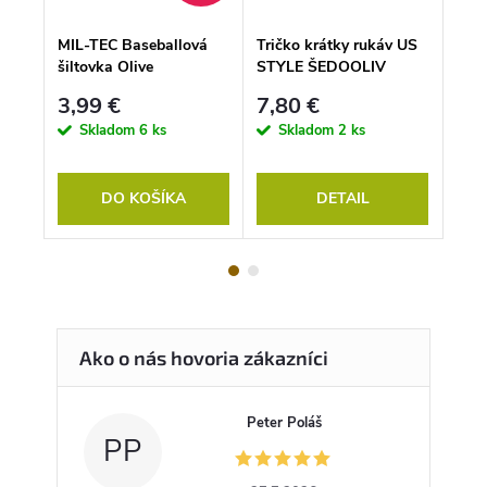
ksak
MIL-TEC Baseballová
Tričko krátky rukáv US
Mil-
šiltovka Olive
STYLE ŠEDOOLIV
oliv
3,99 €
7,80 €
33
pné
Skladom
6 ks
Skladom
2 ks
S
DO KOŠÍKA
DETAIL
Peter Poláš
PP