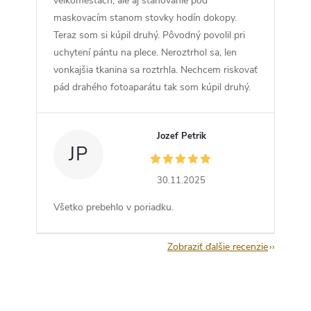
veľkomestách, ale aj stanovanie pod
maskovacím stanom stovky hodín dokopy.
Teraz som si kúpil druhý. Pôvodný povolil pri
uchytení pántu na plece. Neroztrhol sa, len
vonkajšia tkanina sa roztrhla. Nechcem riskovať
pád drahého fotoaparátu tak som kúpil druhý.
Jozef Petrik
JP
30.11.2025
Všetko prebehlo v poriadku.
Zobraziť ďalšie recenzie