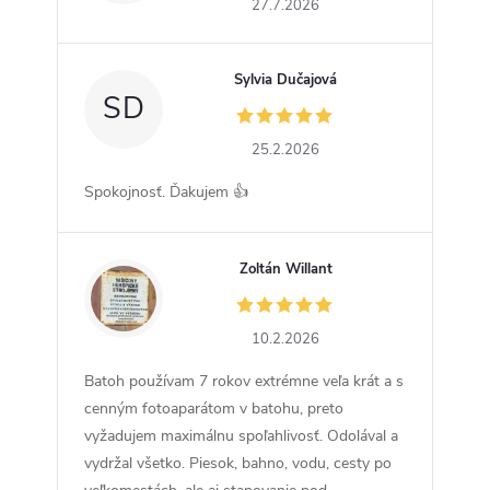
27.7.2026
Sylvia Dučajová
SD
25.2.2026
Spokojnosť. Ďakujem 👍
Zoltán Willant
ZW
10.2.2026
Batoh používam 7 rokov extrémne veľa krát a s
cenným fotoaparátom v batohu, preto
vyžadujem maximálnu spoľahlivosť. Odolával a
vydržal všetko. Piesok, bahno, vodu, cesty po