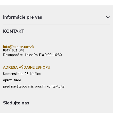
Z
á
p
Informácie pre vás
ä
t
KONTAKT
i
e
info@hunterstore.sk
0947 963 348
Dostupnoť tel. linky: Po-Pia 9:00-16:30
ADRESA VÝDAJNE ESHOPU
Komenského 23, Košice
oproti Aide
pred návštevou nás prosím kontaktujte
Sledujte nás