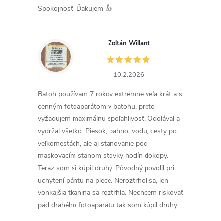
Spokojnosť. Ďakujem 👍
Zoltán Willant
ZW
10.2.2026
Batoh používam 7 rokov extrémne veľa krát a s
cenným fotoaparátom v batohu, preto
vyžadujem maximálnu spoľahlivosť. Odolával a
vydržal všetko. Piesok, bahno, vodu, cesty po
veľkomestách, ale aj stanovanie pod
maskovacím stanom stovky hodín dokopy.
Teraz som si kúpil druhý. Pôvodný povolil pri
uchytení pántu na plece. Neroztrhol sa, len
vonkajšia tkanina sa roztrhla. Nechcem riskovať
pád drahého fotoaparátu tak som kúpil druhý.