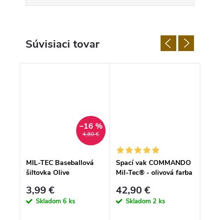
Súvisiaci tovar
–16 %
4,80 €
MIL-TEC Baseballová
Spací vak COMMANDO
MIL-
šiltovka Olive
Mil-Tec® - olivová farba
BOX
3,99 €
42,90 €
9,9
Skladom
6 ks
Skladom
2 ks
Doda