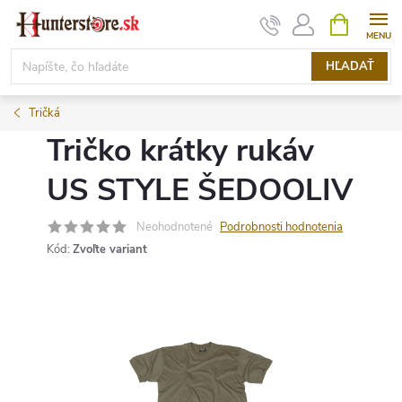
Prejsť
NÁKUPN
KOŠÍK
na
obsah
HĽADAŤ
Tričká
Tričko krátky rukáv
US STYLE ŠEDOOLIV
Neohodnotené
Podrobnosti hodnotenia
Kód:
Zvoľte variant