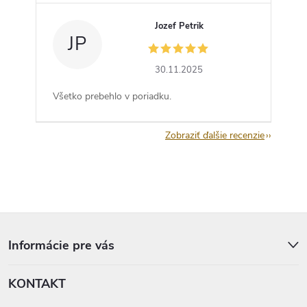
Jozef Petrik
JP
30.11.2025
Všetko prebehlo v poriadku.
Zobraziť ďalšie recenzie
Z
á
p
Informácie pre vás
ä
t
KONTAKT
i
e