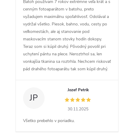
Batoh používam 7 rokov extrémne veľa krát a s
cenným fotoaparátom v batohu, preto
vyžadujem maximálnu spoľahlivosť. Odolával a
vydržal všetko. Piesok, bahno, vodu, cesty po
veľkomestách, ale aj stanovanie pod
maskovacím stanom stovky hodín dokopy.
Teraz som si kúpil druhý. Pôvodný povolil pri
uchytení pántu na plece. Neroztrhol sa, len
vonkajšia tkanina sa roztrhla. Nechcem riskovať
pád drahého fotoaparátu tak som kúpil druhý.
Jozef Petrik
JP
30.11.2025
Všetko prebehlo v poriadku.