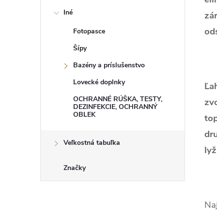
Iné
zá
od
Fotopasce
Šípy
Bazény a príslušenstvo
Lovecké doplnky
Ľa
OCHRANNÉ RÚŠKA, TESTY,
zvo
DEZINFEKCIE, OCHRANNÝ
OBLEK
to
dr
Veľkostná tabuľka
lyž
Značky
Naj