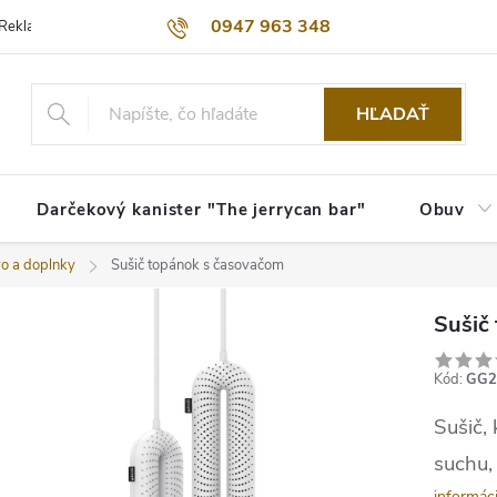
0947 963 348
Reklamačný poriadok
Obchodné podmienky
Kontakty
Dopra
HĽADAŤ
Darčekový kanister "The jerrycan bar"
Obuv
vo a doplnky
Sušič topánok s časovačom
Sušič
Kód:
GG2
Sušič,
suchu, 
informác