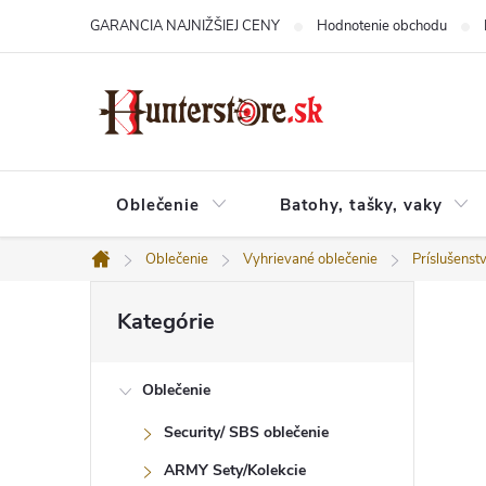
Prejsť
GARANCIA NAJNIŽŠIEJ CENY
Hodnotenie obchodu
na
obsah
Oblečenie
Batohy, tašky, vaky
Oblečenie
Vyhrievané oblečenie
Príslušenst
Domov
B
Preskočiť
o
Kategórie
kategórie
č
n
ý
Oblečenie
p
a
Security/ SBS oblečenie
n
e
ARMY Sety/Kolekcie
l