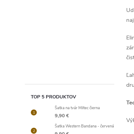
Udr
na
El
zár
čis
Ľa
dru
TOP 5 PRODUKTOV
Te
Šatka na tvár Miltec čierna
9,90 €
Vý
Šatka Western Bandana - červená