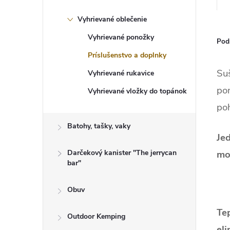
Vyhrievané oblečenie
Vyhrievané ponožky
Pod
Príslušenstvo a doplnky
Suš
Vyhrievané rukavice
pom
Vyhrievané vložky do topánok
po
Batohy, tašky, vaky
Jed
Darčekový kanister "The jerrycan
mo
bar"
Obuv
Tep
Outdoor Kemping
el