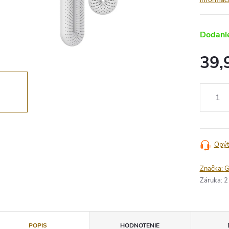
Dodanie
39,
Jednotko
cena:
Opýt
Značka:
G
Záruka
:
2
POPIS
HODNOTENIE