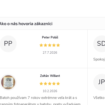
Peter Poláš
PP
S
27.7.2026
Spokoj
Zoltán Willant
ZW
JP
10.2.2026
Batoh používam 7 rokov extrémne veľa krát a s
Všetko
cenným fotoaparátom v batohu, preto vyžadujem