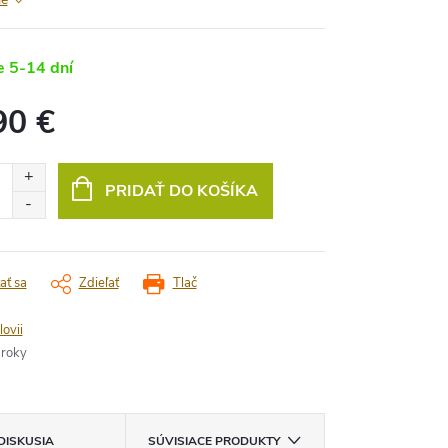
 5-14 dní
90 €
vá
PRIDAŤ DO KOŠÍKA
ať sa
Zdieľať
Tlač
lovii
 roky
DISKUSIA
SÚVISIACE PRODUKTY