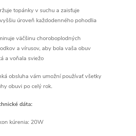
žuje topánky v suchu a zaisťuje
jvyššiu úroveň každodenného pohodlia
iminuje väčšinu choroboplodných
odkov a vírusov, aby bola vaša obuv
tá a voňala sviežo
hká obsluha vám umožní používať všetky
hy obuvi po celý rok.
chnické dáta:
kon kúrenia: 20W