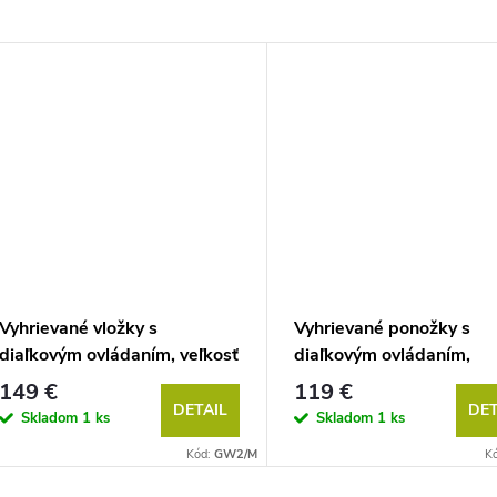
Vyhrievané vložky s
Vyhrievané ponožky s
diaľkovým ovládaním, veľkosť
diaľkovým ovládaním,
M a L
veľkosť: M, L
149 €
119 €
DETAIL
DET
Skladom
1 ks
Skladom
1 ks
Kód:
GW2/M
K