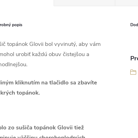
robný popis
Dod
ič topánok Glovii bol vyvinutý, aby vám
ohol urobiť každú obuv čistejšou a
Pr
hodlnejšou.
iným kliknutím na tlačidlo sa zbavíte
krých topánok.
lo zo sušiča topánok Glovii tiež
iminuje väčšinu choroboplodných