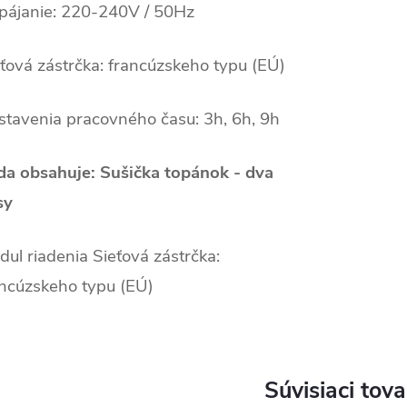
pájanie: 220-240V / 50Hz
ťová zástrčka: francúzskeho typu (EÚ)
stavenia pracovného času: 3h, 6h, 9h
da obsahuje:
Sušička topánok - dva
sy
dul riadenia
Sieťová zástrčka:
ancúzskeho typu (EÚ)
Súvisiaci tova