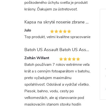
poškodeného úchytu svetla je produkt
krásny. Ďakujem za ústretovosť.
Kapsa na skryté nosenie zbrane OLIVA (veľkosť Glock 17/19)
Julo
Top produkt, velmi kvalitne spracovanie
Batoh US Assault Batoh US Assault "LASER CUT" 36l MULTIT.
Zoltán Willant
Batoh používam 7 rokov extrémne veľa
krát a s cenným fotoaparátom v batohu,
preto vyžadujem maximálnu
spoľahlivosť. Odolával a vydržal všetko.
Piesok, bahno, vodu, cesty po
veľkomestách, ale aj stanovanie pod
maskovacím stanom stovky hodín