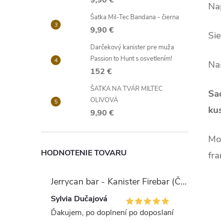
9,90 €
Na
Šatka Mil-Tec Bandana - čierna
9,90 €
Sie
Darčekový kanister pre muža
Passion to Hunt s osvetlením!
Na
152 €
ŠATKA NA TVÁR MILTEC
Sa
OLIVOVÁ
ku
9,90 €
Mo
HODNOTENIE TOVARU
fr
Jerrycan bar - Kanister Firebar (Červený)
Sylvia Dučajová
Ďakujem, po doplnení po doposlaní