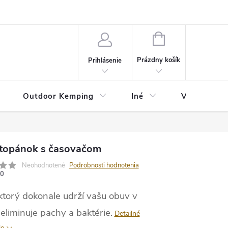
va
Partneri
Cookies
GDPR
Veľkostná tabuľka
Moja 
NÁKUPNÝ
KOŠÍK
Prázdny košík
Prihlásenie
Outdoor Kemping
Iné
Veľkostná t
 topánok s časovačom
Neohodnotené
Podrobnosti hodnotenia
0
 ktorý dokonale udrží vašu obuv v
eliminuje pachy a baktérie.
Detailné
ie