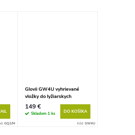
Glovii GW4U vyhrievané
vložky do lyžiarskych
topánok, ultra tenké,
149 €
ovládané aplikáciou
AIL
DO KOŠÍKA
Skladom
1 ks
ód:
GQ2/M
Kód:
GW4U