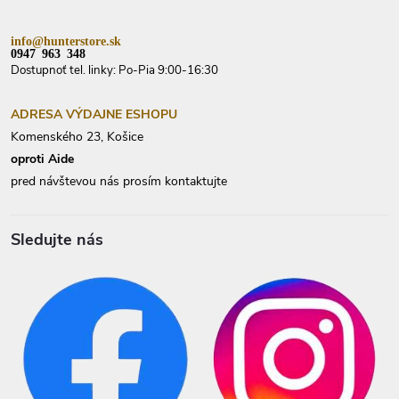
e
info@hunterstore.sk
0947 963 348
Dostupnoť tel. linky: Po-Pia 9:00-16:30
ADRESA VÝDAJNE ESHOPU
Komenského 23, Košice
oproti Aide
pred návštevou nás prosím kontaktujte
Sledujte nás