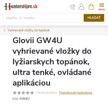
Prejsť
NÁKUPN
KOŠÍK
na
obsah
HĽADAŤ
Vyhrievané vložky do topánok
Glovii GW4U
vyhrievané vložky do
lyžiarskych topánok,
ultra tenké, ovládané
aplikáciou
Neohodnotené
Podrobnosti hodnotenia
Kód:
GW4U