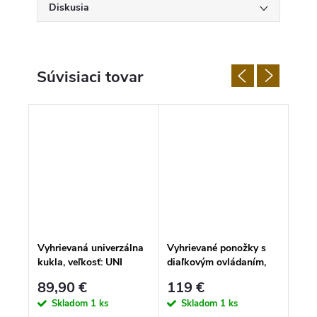
Diskusia
Súvisiaci tovar
Vyhrievaná univerzálna
Vyhrievané ponožky s
Vyhr
kukla, veľkosť: UNI
diaľkovým ovládaním,
ruka
veľkosť M
XS, 
89,90 €
119 €
15
Skladom
1 ks
Skladom
1 ks
S