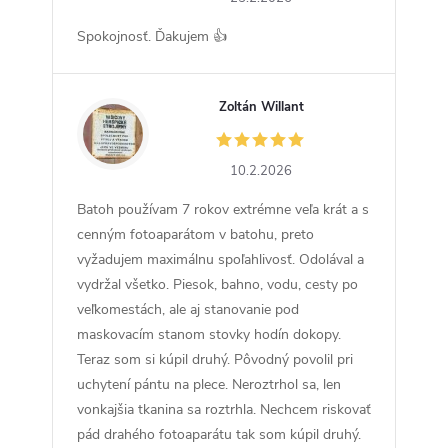
Spokojnosť. Ďakujem 👍
Zoltán Willant
ZW
10.2.2026
Batoh používam 7 rokov extrémne veľa krát a s
cenným fotoaparátom v batohu, preto
vyžadujem maximálnu spoľahlivosť. Odolával a
vydržal všetko. Piesok, bahno, vodu, cesty po
veľkomestách, ale aj stanovanie pod
maskovacím stanom stovky hodín dokopy.
Teraz som si kúpil druhý. Pôvodný povolil pri
uchytení pántu na plece. Neroztrhol sa, len
vonkajšia tkanina sa roztrhla. Nechcem riskovať
pád drahého fotoaparátu tak som kúpil druhý.