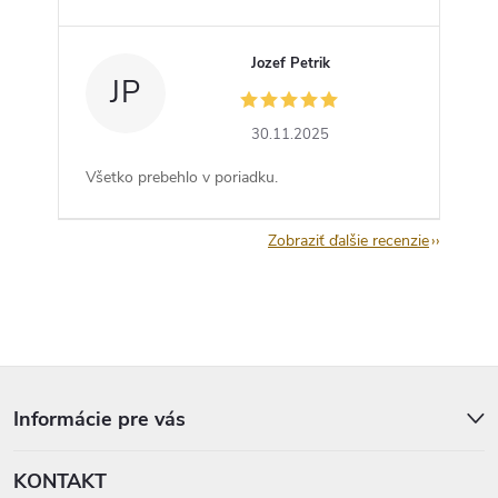
Jozef Petrik
JP
30.11.2025
Všetko prebehlo v poriadku.
Zobraziť ďalšie recenzie
Z
á
p
Informácie pre vás
ä
t
KONTAKT
i