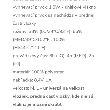
vyhrievací prvok: 1,8W - uhlíkové vlákno
vyhrievací prvok sa nachádza v prednej
časti vložky
režimy: 33% (LO/34°C/93°F), 66%
(MED/39°C/102°F), 100%
(HI/44°C/111°F)
prevádzkový čas: 8h (LO), 4h (MED), 2h
(HI)
materiál: 100% polyester
nabíjačka: 8,4V, 1A
veľkosti: M, L -
univerzálna veľkosť
vložiek, predná časť vložky, kde nie sú
vlákna je možné skrátiť