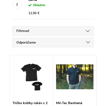
čierna
Skladom
12,90 €
Filtrovať
R
Odporúčame
a
d
Najlacnejšie
e
V
n
ý
Najdrahšie
i
p
e
i
p
Najpredávanejšie
s
r
p
o
Abecedne
r
d
o
u
d
k
u
t
k
o
Tričko krátky rukáv s 2
Mil-Tec Bavlnená