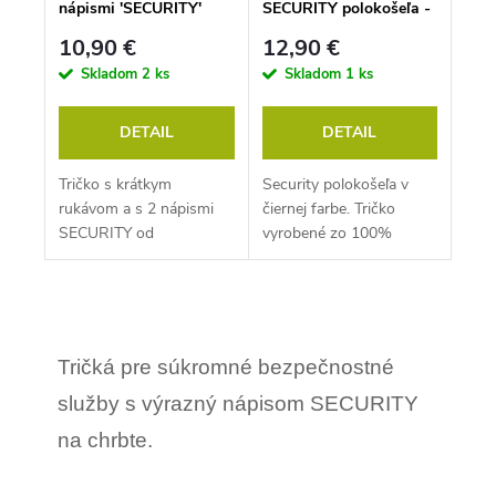
t
v
nápismi 'SECURITY'
SECURITY polokošeľa -
o
ČIERNE
čierna
v
10,90 €
12,90 €
Skladom
2 ks
Skladom
1 ks
DETAIL
DETAIL
Tričko s krátkym
Security polokošeľa v
rukávom a s 2 nápismi
čiernej farbe. Tričko
SECURITY od
vyrobené zo 100%
nemeckého výrobcu Mil-
bavlny, príjemné na
tec. Farba čierna.
nosenie. Model na
fotkách má na sebe...
O
v
l
Tričká pre súkromné bezpečnostné
á
d
služby s výrazný nápisom SECURITY
a
c
na chrbte.
i
e
p