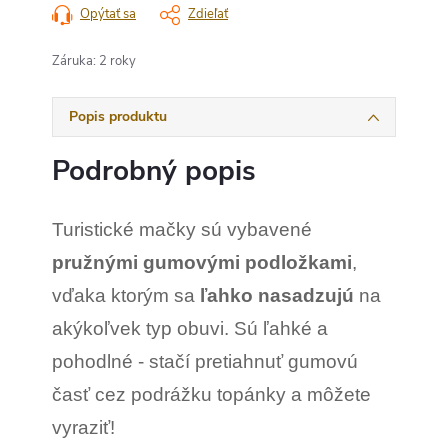
Opýtať sa
Zdieľať
Záruka
:
2 roky
Popis produktu
Podrobný popis
Turistické mačky sú vybavené
pružnými gumovými podložkami
,
vďaka ktorým sa
ľahko nasadzujú
na
akýkoľvek typ obuvi. Sú ľahké a
pohodlné - stačí pretiahnuť gumovú
časť cez podrážku topánky a môžete
vyraziť!