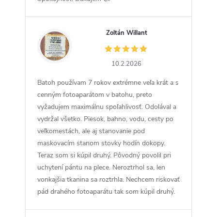
Zoltán Willant
ZW
10.2.2026
Batoh používam 7 rokov extrémne veľa krát a s
cenným fotoaparátom v batohu, preto
vyžadujem maximálnu spoľahlivosť. Odolával a
vydržal všetko. Piesok, bahno, vodu, cesty po
veľkomestách, ale aj stanovanie pod
maskovacím stanom stovky hodín dokopy.
Teraz som si kúpil druhý. Pôvodný povolil pri
uchytení pántu na plece. Neroztrhol sa, len
vonkajšia tkanina sa roztrhla. Nechcem riskovať
pád drahého fotoaparátu tak som kúpil druhý.