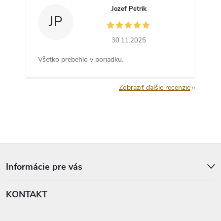
Jozef Petrik
JP
30.11.2025
Všetko prebehlo v poriadku.
Zobraziť ďalšie recenzie
Z
á
p
Informácie pre vás
ä
t
KONTAKT
i
e