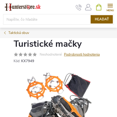
Prejsť
NÁKUPN
KOŠÍK
na
obsah
HĽADAŤ
Taktická obuv
Turistické mačky
Neohodnotené
Podrobnosti hodnotenia
Kód:
KX7949