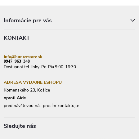
Z
á
p
Informácie pre vás
ä
t
KONTAKT
i
e
info@hunterstore.sk
0947 963 348
Dostupnoť tel. linky: Po-Pia 9:00-16:30
ADRESA VÝDAJNE ESHOPU
Komenského 23, Košice
oproti Aide
pred návštevou nás prosím kontaktujte
Sledujte nás