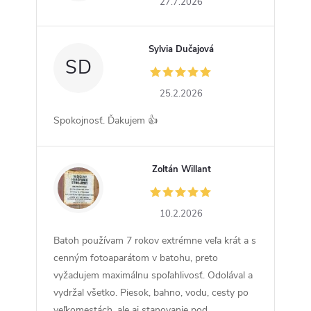
27.7.2026
Sylvia Dučajová
SD
25.2.2026
Spokojnosť. Ďakujem 👍
Zoltán Willant
ZW
10.2.2026
Batoh používam 7 rokov extrémne veľa krát a s
cenným fotoaparátom v batohu, preto
vyžadujem maximálnu spoľahlivosť. Odolával a
vydržal všetko. Piesok, bahno, vodu, cesty po
veľkomestách, ale aj stanovanie pod