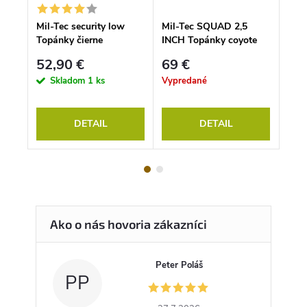
Mil-Tec security low
Mil-Tec SQUAD 2,5
Turi
Topánky čierne
INCH Topánky coyote
52,90 €
69 €
9,9
Skladom
1 ks
Vypredané
Vyp
DETAIL
DETAIL
Peter Poláš
PP