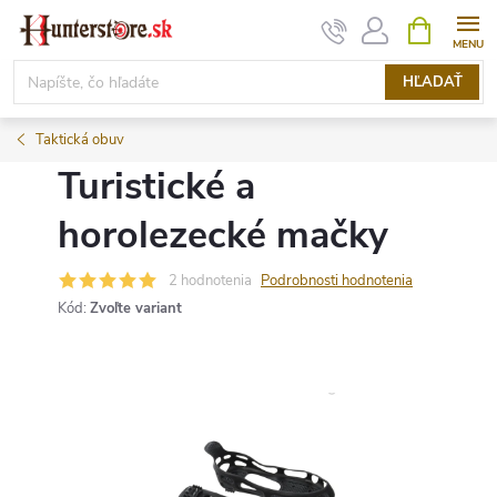
Prejsť
NÁKUPN
KOŠÍK
na
obsah
HĽADAŤ
Taktická obuv
Turistické a
horolezecké mačky
2 hodnotenia
Podrobnosti hodnotenia
Kód:
Zvoľte variant