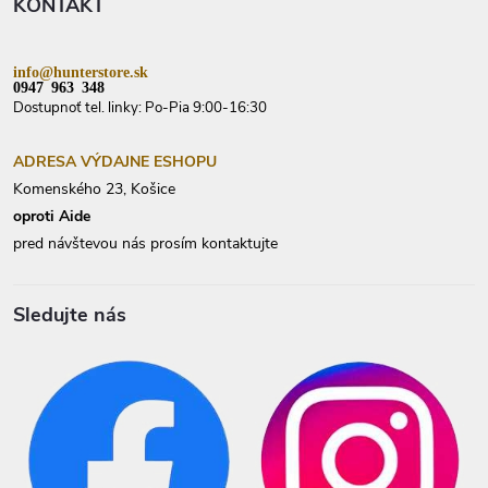
KONTAKT
i
e
info@hunterstore.sk
0947 963 348
Dostupnoť tel. linky: Po-Pia 9:00-16:30
ADRESA VÝDAJNE ESHOPU
Komenského 23, Košice
oproti Aide
pred návštevou nás prosím kontaktujte
Sledujte nás