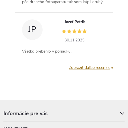
pád drahého fotoaparátu tak som kúpil druhý.
Jozef Petrik
JP
30.11.2025
Všetko prebehlo v poriadku.
Zobraziť ďalšie recenzie
Z
á
p
Informácie pre vás
ä
t