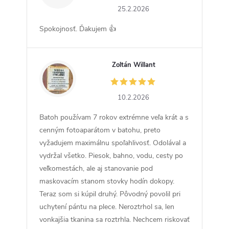
25.2.2026
Spokojnosť. Ďakujem 👍
Zoltán Willant
ZW
10.2.2026
Batoh používam 7 rokov extrémne veľa krát a s
cenným fotoaparátom v batohu, preto
vyžadujem maximálnu spoľahlivosť. Odolával a
vydržal všetko. Piesok, bahno, vodu, cesty po
veľkomestách, ale aj stanovanie pod
maskovacím stanom stovky hodín dokopy.
Teraz som si kúpil druhý. Pôvodný povolil pri
uchytení pántu na plece. Neroztrhol sa, len
vonkajšia tkanina sa roztrhla. Nechcem riskovať