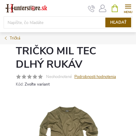
Prejsť
NÁKUPN
KOŠÍK
na
obsah
HĽADAŤ
Tričká
TRIČKO MIL TEC
DLHÝ RUKÁV
Neohodnotené
Podrobnosti hodnotenia
Kód:
Zvoľte variant