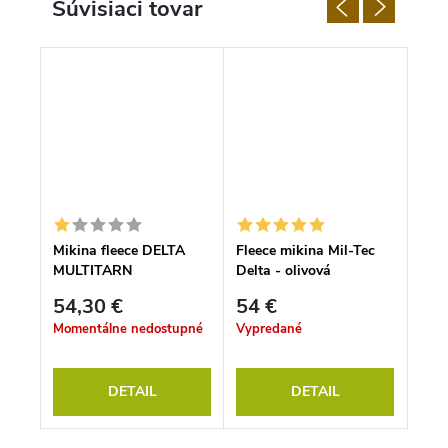
Súvisiaci tovar
tke
Mikina fleece DELTA
Fleece mikina Mil-Tec
Mil-
MULTITARN
Delta - olivová
noh
čier
54,30 €
54 €
35
Momentálne nedostupné
Vypredané
S
DETAIL
DETAIL