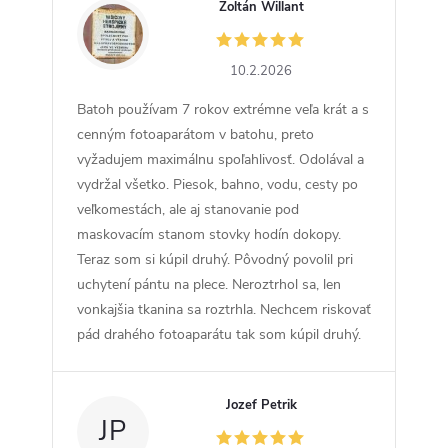
Zoltán Willant
ZW
10.2.2026
Batoh používam 7 rokov extrémne veľa krát a s
cenným fotoaparátom v batohu, preto
vyžadujem maximálnu spoľahlivosť. Odolával a
vydržal všetko. Piesok, bahno, vodu, cesty po
veľkomestách, ale aj stanovanie pod
maskovacím stanom stovky hodín dokopy.
Teraz som si kúpil druhý. Pôvodný povolil pri
uchytení pántu na plece. Neroztrhol sa, len
vonkajšia tkanina sa roztrhla. Nechcem riskovať
pád drahého fotoaparátu tak som kúpil druhý.
Jozef Petrik
JP