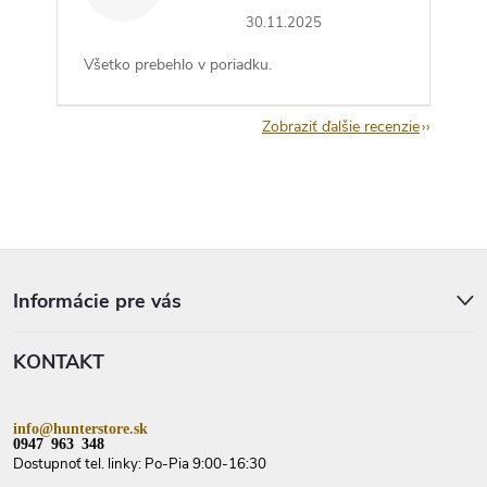
30.11.2025
Všetko prebehlo v poriadku.
Zobraziť ďalšie recenzie
Z
á
p
Informácie pre vás
ä
t
KONTAKT
i
e
info@hunterstore.sk
0947 963 348
Dostupnoť tel. linky: Po-Pia 9:00-16:30