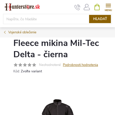
Prejsť
NÁKUPN
KOŠÍK
na
obsah
HĽADAŤ
Vojenské oblečenie
Fleece mikina Mil-Tec
Delta - čierna
Neohodnotené
Podrobnosti hodnotenia
Kód:
Zvoľte variant