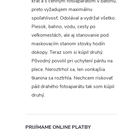
krát a s cenným fotoaparátom v batohu,
preto vyžadujem maximálnu
spoľahlivosť. Odolával a vydržal všetko.
Piesok, bahno, vodu, cesty po
veľkomestách, ale aj stanovanie pod
maskovacím stanom stovky hodín
dokopy. Teraz som si kúpil druhý.
Pôvodný povolil pri uchytení pántu na
plece. Neroztrhol sa, len vonkajšia
tkanina sa roztrhla. Nechcem riskovať
pád drahého fotoaparátu tak som kúpil
druhý.
PRIJÍMAME ONLINE PLATBY