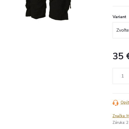
Variant
35 
Jednotko
cena:
Opýt
Značka:
M
Záruka
:
2