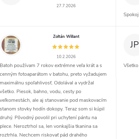
27.7.2026
Spokoj
Zoltán Willant
ZW
JP
10.2.2026
Batoh používam 7 rokov extrémne veľa krát a s
Všetko
cenným fotoaparátom v batohu, preto vyžadujem
maximálnu spoľahlivosť. Odolával a vydržal
všetko. Piesok, bahno, vodu, cesty po
veľkomestách, ale aj stanovanie pod maskovacím
stanom stovky hodín dokopy. Teraz som si kúpil
druhý. Pôvodný povolil pri uchytení pántu na
plece. Neroztrhol sa, len vonkajšia tkanina sa
roztrhla. Nechcem riskovať pád drahého