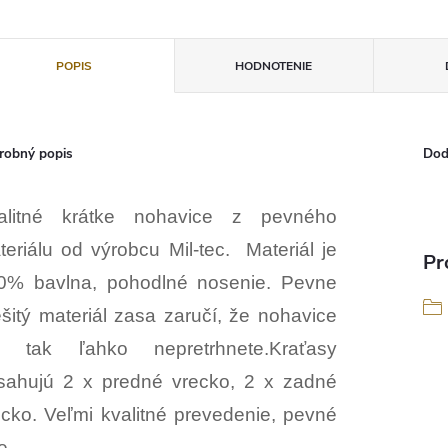
POPIS
HODNOTENIE
robný popis
Dod
alitné krátke nohavice z pevného
teriálu od výrobcu Mil-tec. Materiál je
Pr
0% bavlna, pohodlné nosenie. Pevne
ešitý materiál zasa zaručí, že nohavice
n tak ľahko nepretrhnete.Kraťasy
sahujú 2 x predné vrecko, 2 x zadné
ecko. Veľmi kvalitné prevedenie, pevné
e.