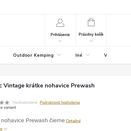
va
Partneri
Cookies
GDPR
Veľkostná tabuľka
Moja 
NÁKUPNÝ
KOŠÍK
Prázdny košík
Prihlásenie
Outdoor Kemping
Iné
Veľkostná t
ec Vintage krátke nohavice Prewash
Neohodnotené
Podrobnosti hodnotenia
te variant
 nohavice Prewash čierne
Detailné
ie