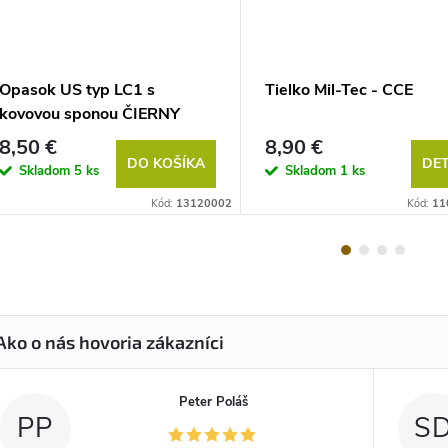
Opasok US typ LC1 s
Tielko Mil-Tec - CCE
kovovou sponou ČIERNY
8,50 €
8,90 €
DO KOŠÍKA
DET
Skladom
5 ks
Skladom
1 ks
Kód:
13120002
Kód:
11
Peter Poláš
PP
S