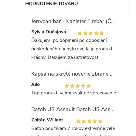
HODNOTENIE TOVARU
Jerrycan bar - Kanister Firebar (Červený)
Sylvia Dučajová
Ďakujem, po doplnení po doposlaní
poškodeného úchytu svetla je produkt
krásny. Ďakujem za ústretovosť.
Kapsa na skryté nosenie zbrane OLIVA (veľkosť Glock 17/19)
Julo
Top produkt, velmi kvalitne spracovanie
Batoh US Assault Batoh US Assault "LASER CUT" 36l MULTIT.
Zoltán Willant
Batoh používam 7 rokov extrémne veľa