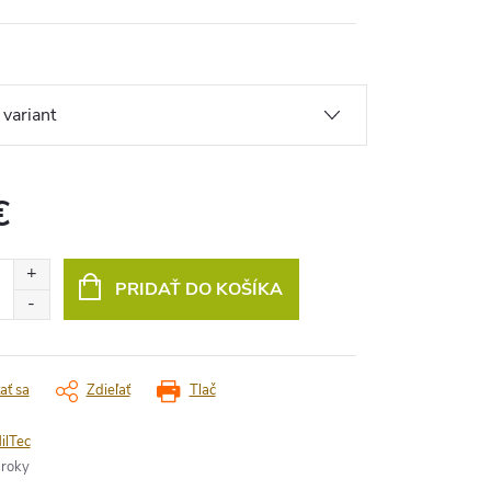
€
vá
PRIDAŤ DO KOŠÍKA
ať sa
Zdieľať
Tlač
ilTec
 roky