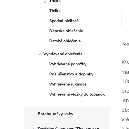
Tričká
Tielka
Spodná bielizeň
Dámske oblečenie
Detské oblečenie
Pod
Vyhrievané oblečenie
Kv
Vyhrievané ponožky
ma
Príslušenstvo a doplnky
10
Vyhrievané rukavice
pr
Vyhrievané vložky do topánok
le
ob
Batohy, tašky, vaky
vr
šiti
Darčekový kanister "The jerrycan