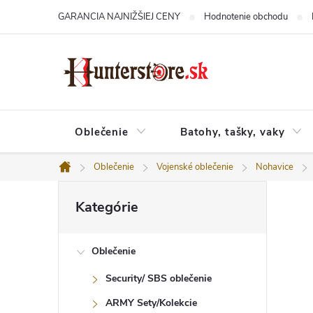
Prejsť
GARANCIA NAJNIŽŠIEJ CENY
Hodnotenie obchodu
na
obsah
Oblečenie
Batohy, tašky, vaky
Oblečenie
Vojenské oblečenie
Nohavice
Domov
B
Preskočiť
o
Kategórie
kategórie
č
n
ý
Oblečenie
p
a
Security/ SBS oblečenie
n
e
ARMY Sety/Kolekcie
l