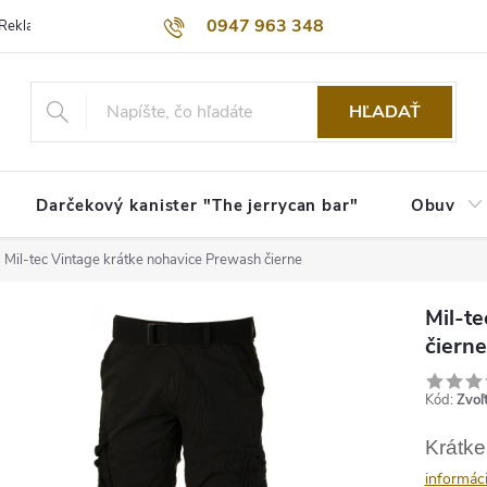
0947 963 348
Reklamačný poriadok
Obchodné podmienky
Kontakty
Dopra
HĽADAŤ
Darčekový kanister "The jerrycan bar"
Obuv
Mil-tec Vintage krátke nohavice Prewash čierne
Mil-t
čierne
Kód:
Zvoľ
Krátke
informác