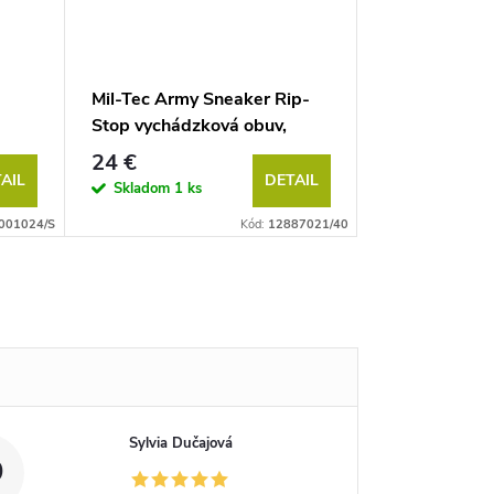
Mil-Tec Army Sneaker Rip-
Fleece mikina
Stop vychádzková obuv,
čierna
Flecktarn
24 €
54 €
AIL
DETAIL
Skladom
1 ks
Vypredané
001024/S
Kód:
12887021/40
Sylvia Dučajová
D