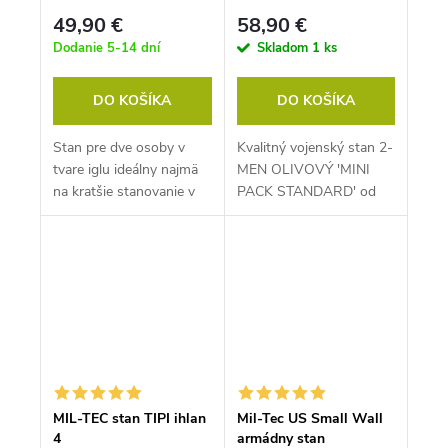
STANDARD′
49,90 €
58,90 €
Dodanie 5-14 dní
Skladom
1 ks
DO KOŠÍKA
DO KOŠÍKA
Stan pre dve osoby v
Kvalitný vojenský stan 2-
tvare iglu ideálny najmä
MEN OLIVOVÝ ′MINI
na kratšie stanovanie v
PACK STANDARD′ od
prírode prípadne na
nemeckej preferovanej
festivaloch či kempoch.
firmy MILtec. Vhodný na
poľovačku,...
MIL-TEC stan TIPI ihlan
Mil-Tec US Small Wall
4
armádny stan