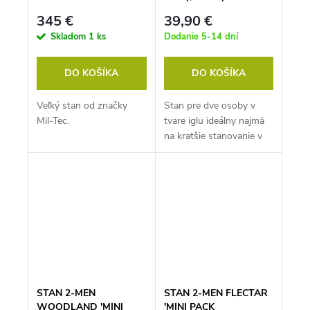
345 €
39,90 €
Skladom
1 ks
Dodanie 5-14 dní
DO KOŠÍKA
DO KOŠÍKA
Veľký stan od značky
Stan pre dve osoby v
Mil-Tec.
tvare iglu ideálny najmä
na kratšie stanovanie v
prírode prípadne na
festivaloch či kempoch.
STAN 2-MEN
STAN 2-MEN FLECTAR
WOODLAND ′MINI
′MINI PACK