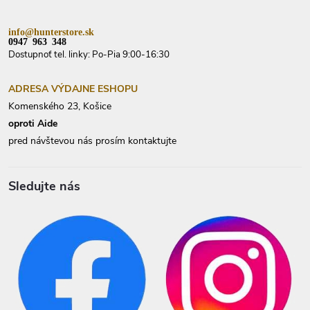
e
info@hunterstore.sk
0947 963 348
Dostupnoť tel. linky: Po-Pia 9:00-16:30
ADRESA VÝDAJNE ESHOPU
Komenského 23, Košice
oproti Aide
pred návštevou nás prosím kontaktujte
Sledujte nás