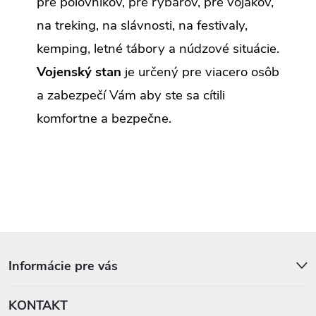
pre poľovníkov, pre rybárov, pre vojakov,
v
k
na treking, na slávnosti, na festivaly,
y
v
kemping, letné tábory a núdzové situácie.
ý
p
Vojenský stan
je určený pre viacero osôb
i
s
a zabezpečí Vám aby ste sa cítili
u
komfortne a bezpečne.
Z
á
p
Informácie pre vás
ä
t
KONTAKT
i