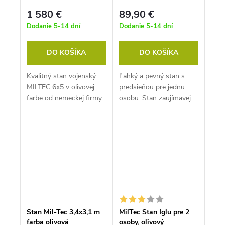
x 135 x 85cm
1 580 €
89,90 €
Dodanie 5-14 dní
Dodanie 5-14 dní
DO KOŠÍKA
DO KOŠÍKA
Kvalitný stan vojenský
Ľahký a pevný stan s
MILTEC 6x5 v olivovej
predsieňou pre jednu
farbe od nemeckej firmy
osobu. Stan zaujímavej
MILTEC.
konštrukcie s celkovou
hmotnosťou iba 2,6kg
je...
Stan Mil-Tec 3,4x3,1 m
MilTec Stan Iglu pre 2
farba olivová
osoby, olivový