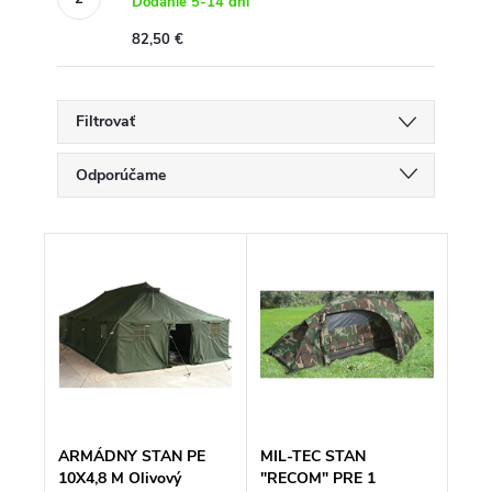
Dodanie 5-14 dní
82,50 €
Filtrovať
R
Odporúčame
a
d
Najlacnejšie
e
V
n
ý
Najdrahšie
i
p
e
i
p
Najpredávanejšie
s
r
p
o
Abecedne
r
d
o
u
d
k
u
t
k
o
ARMÁDNY STAN PE
MIL-TEC STAN
t
v
10X4,8 M Olivový
"RECOM" PRE 1