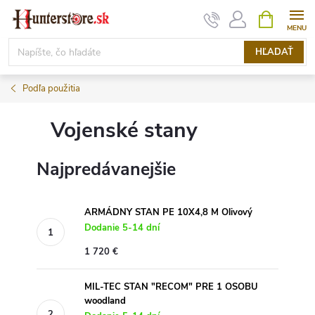
Prejsť
NÁKUPN
KOŠÍK
na
obsah
HĽADAŤ
Podľa použitia
Vojenské stany
Najpredávanejšie
ARMÁDNY STAN PE 10X4,8 M Olivový
Dodanie 5-14 dní
1 720 €
MIL-TEC STAN "RECOM" PRE 1 OSOBU
woodland