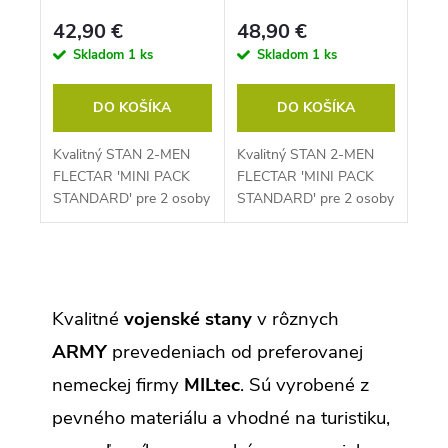
PACK STANDARD′
STANDARD′
42,90 €
48,90 €
Skladom
1 ks
Skladom
1 ks
DO KOŠÍKA
DO KOŠÍKA
Kvalitný STAN 2-MEN
Kvalitný STAN 2-MEN
FLECTAR ′MINI PACK
FLECTAR ′MINI PACK
STANDARD′ pre 2 osoby
STANDARD′ pre 2 osoby
od nemeckej
od nemeckej
preferovanej firmy
preferovanej firmy
MILtec. Vhodný na...
MILtec. Vhodný na...
O
v
l
Kvalitné
vojenské stany
v rôznych
á
d
ARMY
prevedeniach od preferovanej
a
c
nemeckej firmy
MILtec
. Sú vyrobené z
i
e
pevného materiálu a vhodné na turistiku,
p
r