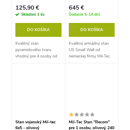
125,90 €
645 €
Skladom
1 ks
Dodanie 5-14 dní
DO KOŠÍKA
DO KOŠÍKA
Kvalitný stan
Kvalitný armádny stan
pyramidového tvaru
US Small Wall od
vhodný pre 4 osoby od
nemeckej firmy Mil-Tec
nemeckej preferovanej
vhodný pre vojakov,
firmy MILtec. Vhodný na
akcie, veľkú skupinu ľudí.
kemping,...
Stan vojenský Mil-tec
Mil-Tec Stan "Recom"
6x5 - olivový
pre 1 osobu, olivový, 240