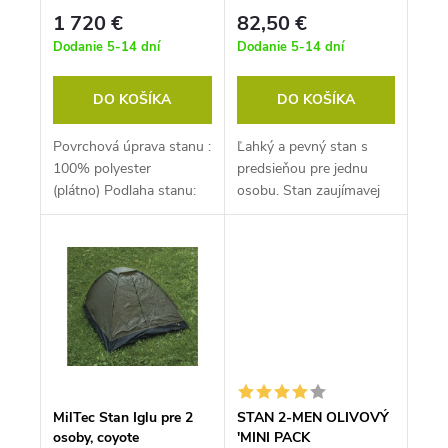
o
OSOBU woodland
v
1 720 €
82,50 €
Dodanie 5-14 dní
Dodanie 5-14 dní
DO KOŠÍKA
DO KOŠÍKA
Povrchová úprava stanu :
Ľahký a pevný stan s
100% polyester
predsieňou pre jednu
(plátno) Podlaha stanu:
osobu. Stan zaujímavej
100%
konštrukcie s celkovou
polyetylénHmotnosť: 300
hmotnosťou iba 2,6kg
g / qmStĺpy:...
je...
MilTec Stan Iglu pre 2
STAN 2-MEN OLIVOVÝ
osoby, coyote
′MINI PACK