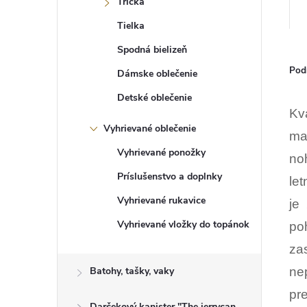
Tričká
Tielka
Spodná bielizeň
Pod
Dámske oblečenie
Detské oblečenie
Kv
Vyhrievané oblečenie
ma
Vyhrievané ponožky
no
Príslušenstvo a doplnky
let
Vyhrievané rukavice
je
Vyhrievané vložky do topánok
po
za
Batohy, tašky, vaky
ne
pr
Darčekový kanister "The jerrycan