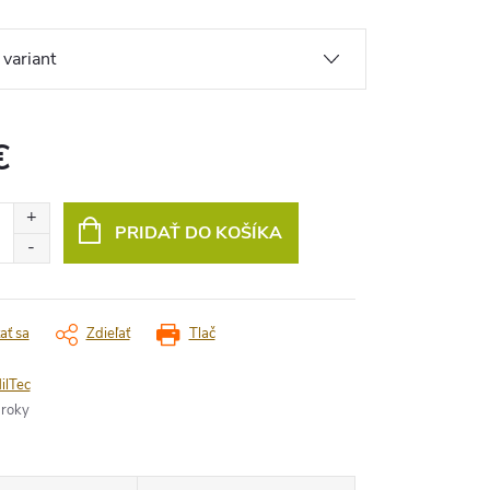
€
vá
PRIDAŤ DO KOŠÍKA
ať sa
Zdieľať
Tlač
ilTec
 roky