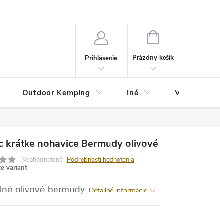
va
Partneri
Cookies
GDPR
Veľkostná tabuľka
Moja 
NÁKUPNÝ
KOŠÍK
Prázdny košík
Prihlásenie
Outdoor Kemping
Iné
Veľkostná t
ec krátke nohavice Bermudy olivové
Neohodnotené
Podrobnosti hodnotenia
te variant
né olivové bermudy.
Detailné informácie