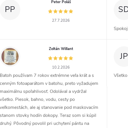
Peter Poláš
PP
S
27.7.2026
Spokoj
Zoltán Willant
ZW
JP
10.2.2026
Batoh používam 7 rokov extrémne veľa krát a s
Všetko
cenným fotoaparátom v batohu, preto vyžadujem
maximálnu spoľahlivosť. Odolával a vydržal
všetko. Piesok, bahno, vodu, cesty po
veľkomestách, ale aj stanovanie pod maskovacím
stanom stovky hodín dokopy. Teraz som si kúpil
druhý. Pôvodný povolil pri uchytení pántu na