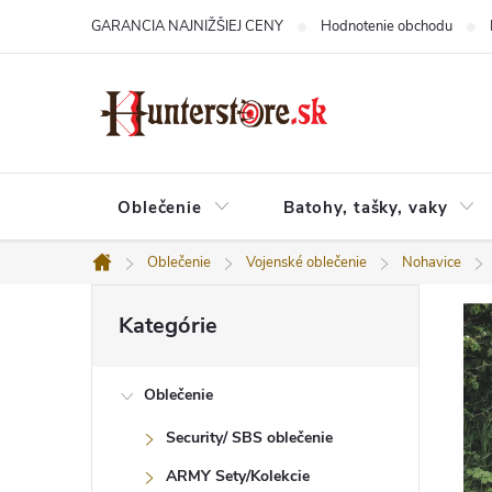
Prejsť
GARANCIA NAJNIŽŠIEJ CENY
Hodnotenie obchodu
na
obsah
Oblečenie
Batohy, tašky, vaky
Oblečenie
Vojenské oblečenie
Nohavice
Domov
B
Preskočiť
o
Kategórie
kategórie
č
n
ý
Oblečenie
p
a
Security/ SBS oblečenie
n
e
ARMY Sety/Kolekcie
l