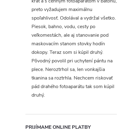
krát a s cenným fotoaparátom v batohu,
preto vyžadujem maximálnu
spoľahlivosť. Odolával a vydržal všetko.
Piesok, bahno, vodu, cesty po
veľkomestách, ale aj stanovanie pod
maskovacím stanom stovky hodín
dokopy. Teraz som si kúpil druhý.
Pôvodný povolil pri uchytení pántu na
plece. Neroztrhol sa, len vonkajšia
tkanina sa roztrhla. Nechcem riskovať
pád drahého fotoaparátu tak som kúpil
druhý.
PRIJÍMAME ONLINE PLATBY