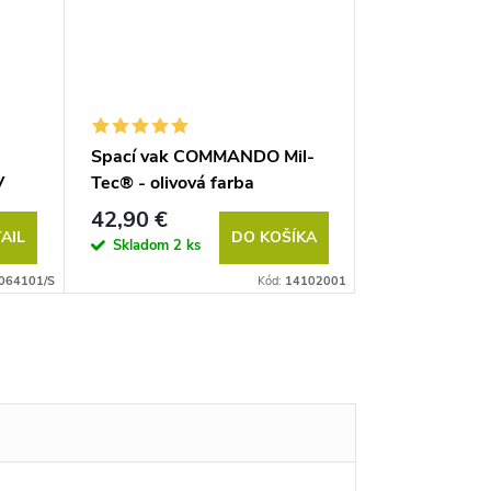
Spací vak COMMANDO Mil-
MIL-TEC Solá
V
Tec® - olivová farba
42,90 €
7,90 €
AIL
DO KOŠÍKA
Skladom
2 ks
Skladom
2 k
064101/S
Kód:
14102001