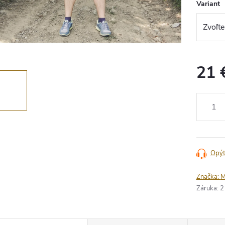
Variant
21 
Jednotko
cena:
Opýt
Značka:
M
Záruka
:
2