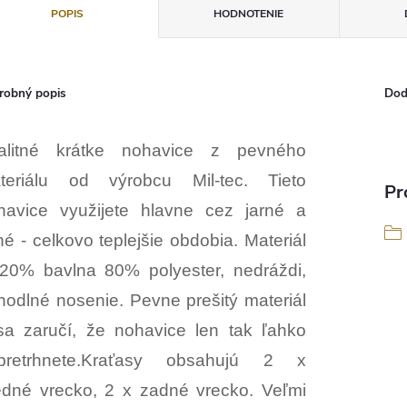
POPIS
HODNOTENIE
robný popis
Dod
alitné krátke nohavice z pevného
teriálu od výrobcu Mil-tec. Tieto
Pr
havice využijete hlavne cez jarné a
né - celkovo teplejšie obdobia. Materiál
 20% bavlna 80% polyester, nedráždi,
hodlné nosenie. Pevne prešitý materiál
sa zaručí, že nohavice len tak ľahko
pretrhnete.Kraťasy obsahujú 2 x
edné vrecko, 2 x zadné vrecko. Veľmi