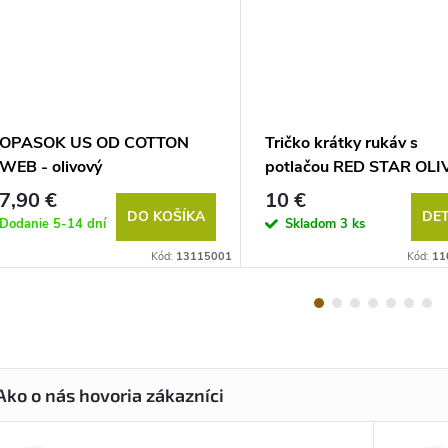
OPASOK US OD COTTON
Tričko krátky rukáv s
WEB - olivový
potlačou RED STAR OLI
7,90 €
10 €
DO KOŠÍKA
DET
Dodanie 5-14 dní
Skladom
3 ks
Kód:
13115001
Kód:
11