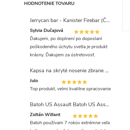
HODNOTENIE TOVARU
Jerrycan bar - Kanister Firebar (Červený)
Sylvia Dučajová
Ďakujem, po doplnení po doposlaní
poškodeného úchytu svetla je produkt
krásny. Ďakujem za ústretovosť.
Kapsa na skryté nosenie zbrane OLIVA (veľkosť Glock 17/19)
Julo
Top produkt, velmi kvalitne spracovanie
Batoh US Assault Batoh US Assault "LASER CUT" 36l MULTIT.
Zoltán Willant
Batoh používam 7 rokov extrémne veľa