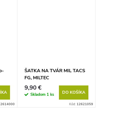
o-
ŠATKA NA TVÁR MIL TACS
Šatka na tvár
FG, MILTEC
9,90 €
9,90 €
ÍKA
DO KOŠÍKA
Skladom
1 ks
Skladom
4 k
12614000
Kód:
12621059