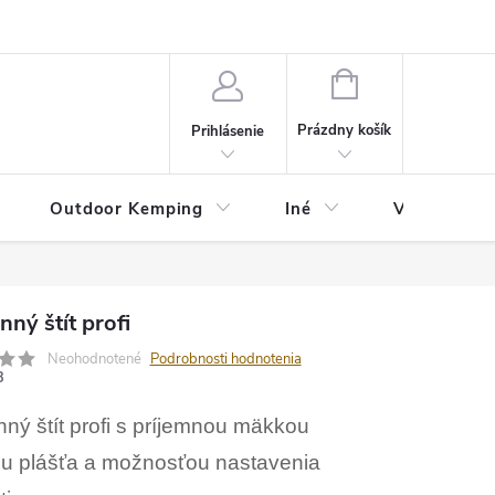
va
Partneri
Cookies
GDPR
Veľkostná tabuľka
Moja 
NÁKUPNÝ
KOŠÍK
Prázdny košík
Prihlásenie
Outdoor Kemping
Iné
Veľkostná t
ný štít profi
Neohodnotené
Podrobnosti hodnotenia
3
ný štít profi s príjemnou mäkkou
u plášťa a možnosťou nastavenia