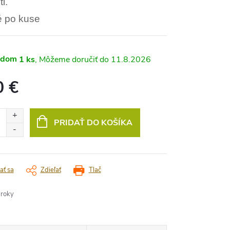
i.
é po kuse
adom
1 ks
11.8.2026
0 €
vá
PRIDAŤ DO KOŠÍKA
ať sa
Zdieľať
Tlač
 roky