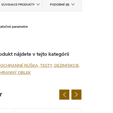
SÚVISIACE PRODUKTY
PODOBNÉ (8)
atočné parametre
odukt nájdete v tejto kategórii
OCHRANNÉ RÚŠKA, TESTY, DEZINFEKCIE,
HRANNÝ OBLEK
r