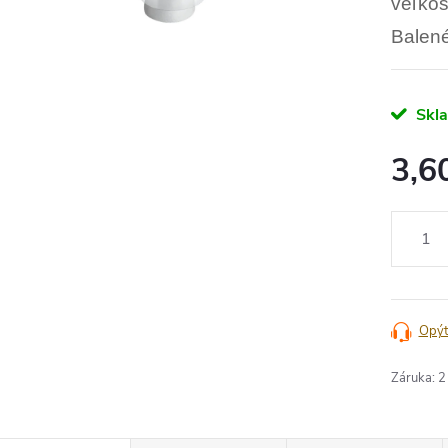
veľkost
Balen
Skl
3,6
Jednotko
cena:
Opýt
Záruka
:
2