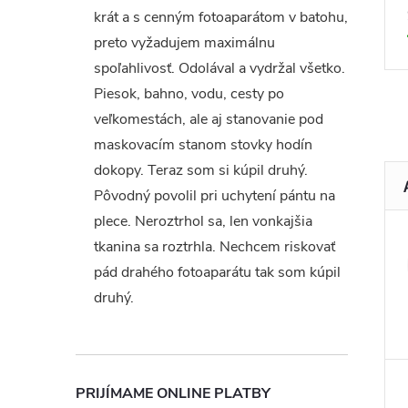
9,90 €
krát a s cenným fotoaparátom v batohu,
DO KOŠÍKA
DO KOŠÍKA
1 ks
Dodanie 5-14 dní
preto vyžadujem maximálnu
Kód:
12605020
Kód:
12612000
spoľahlivosť. Odolával a vydržal všetko.
Piesok, bahno, vodu, cesty po
veľkomestách, ale aj stanovanie pod
maskovacím stanom stovky hodín
dokopy. Teraz som si kúpil druhý.
Pôvodný povolil pri uchytení pántu na
plece. Neroztrhol sa, len vonkajšia
tkanina sa roztrhla. Nechcem riskovať
pád drahého fotoaparátu tak som kúpil
druhý.
PRIJÍMAME ONLINE PLATBY