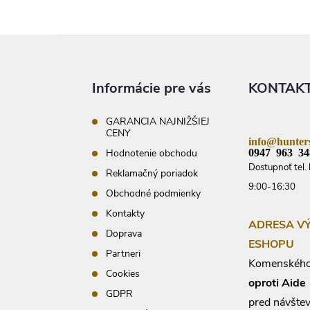
Z
á
p
ä
Informácie pre vás
KONTAK
t
i
e
GARANCIA NAJNIŽŠIEJ
CENY
info@hunters
0947 963 34
Hodnotenie obchodu
Dostupnoť tel. 
Reklamačný poriadok
9:00-16:30
Obchodné podmienky
Kontakty
ADRESA V
Doprava
ESHOPU
Partneri
Komenského
Cookies
oproti Aide
GDPR
pred návšte