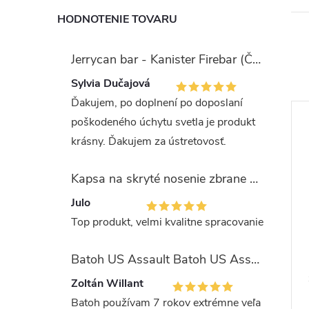
HODNOTENIE TOVARU
Jerrycan bar - Kanister Firebar (Červený)
Sylvia Dučajová
Ďakujem, po doplnení po doposlaní
poškodeného úchytu svetla je produkt
krásny. Ďakujem za ústretovosť.
Kapsa na skryté nosenie zbrane OLIVA (veľkosť Glock 17/19)
Julo
Top produkt, velmi kvalitne spracovanie
Batoh US Assault Batoh US Assault "LASER CUT" 36l MULTIT.
Tec Bandana –
Šatka SHEMAGH khaki
Zoltán Willant
Batoh používam 7 rokov extrémne veľa