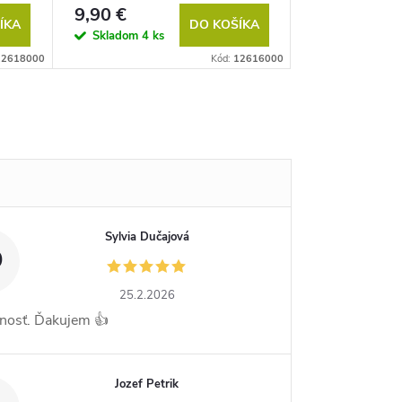
9,90 €
9,90 €
ÍKA
DO KOŠÍKA
Skladom
4 ks
Skladom
2 k
12618000
Kód:
12616000
Sylvia Dučajová
D
25.2.2026
nosť. Ďakujem 👍
Jozef Petrik