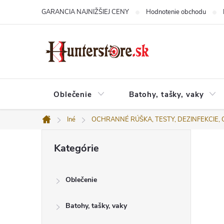
Prejsť
GARANCIA NAJNIŽŠIEJ CENY
Hodnotenie obchodu
na
obsah
Oblečenie
Batohy, tašky, vaky
Iné
OCHRANNÉ RÚŠKA, TESTY, DEZINFEKCIE
Domov
B
Preskočiť
o
Kategórie
kategórie
č
n
ý
Oblečenie
p
a
n
Batohy, tašky, vaky
e
l