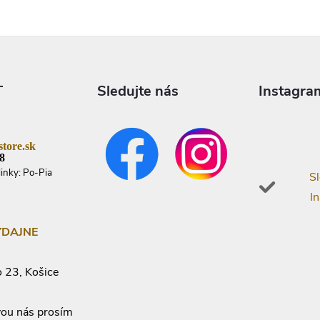
T
Sledujte nás
Instagra
tore.sk
8
linky: Po-Pia
Sl
I
ÝDAJNE
 23, Košice
vou nás prosím