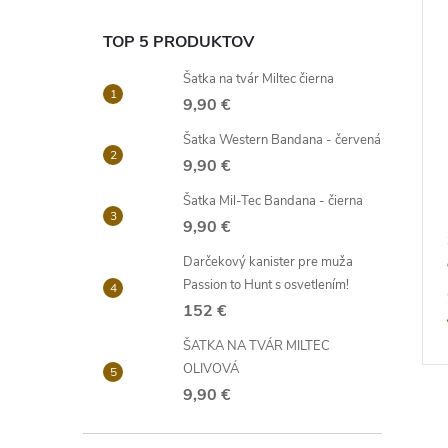
TOP 5 PRODUKTOV
Šatka na tvár Miltec čierna
9,90 €
Šatka Western Bandana - červená
9,90 €
Šatka Mil-Tec Bandana - čierna
9,90 €
MAGH khaki
ŠATKA NA TVÁR MANDRA
Darčekový kanister pre muža
WOOD, MILTEC
Passion to Hunt s osvetlením!
9,90 €
152 €
DO KOŠÍKA
DO KOŠÍKA
 dní
Skladom
8 ks
ŠATKA NA TVÁR MILTEC
Kód:
12611000
Kód:
12621084
OLIVOVÁ
9,90 €