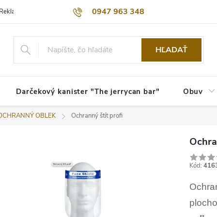
0947 963 348
Reklamačný poriadok
Obchodné podmienky
Kontakty
Dopra
HĽADAŤ
Darčekový kanister "The jerrycan bar"
Obuv
, OCHRANNÝ OBLEK
Ochranný štít profi
Ochran
Kód:
416
Ochran
plocho